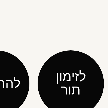
לזימון
להת
תור