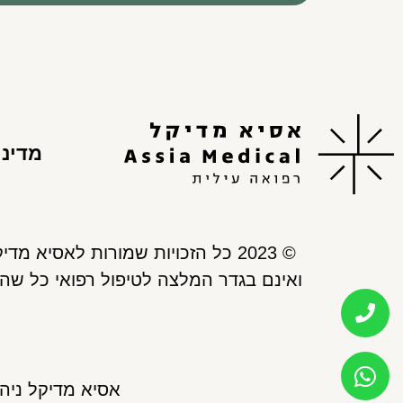
מדיני
© 2023 כל הזכויות שמורות לאסיא מדיקל. כל התכנים, המידע והעזרים המופיעים באתר אסיא מדיקל, נועדו למתן אינפורמציה בלבד,
ואינם בגדר המלצה לטיפול רפואי כל שהו
אסיא מדיקל ניהול ואחז