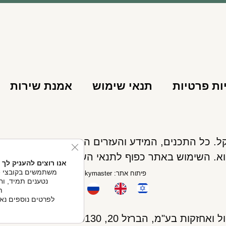
ות פרטיות
תנאי שימוש
אמנת שירות
se GDPR Cookie Banner
א. השימוש באתר כפוף לתנאי השימוש ואינו מחליף את
אנו רוצים להעניק לך 
פיתוח אתר: Skymaster
נטענים תמיד, וחל
ת
לפרטים נוספים נא ל
קות בע"מ, הברזל 20, 074-705-0130.