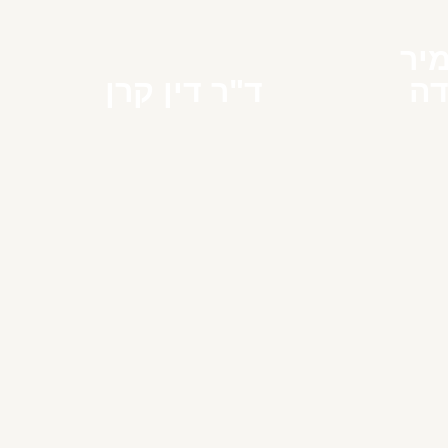
יר
דה
ד"ר דין קרן