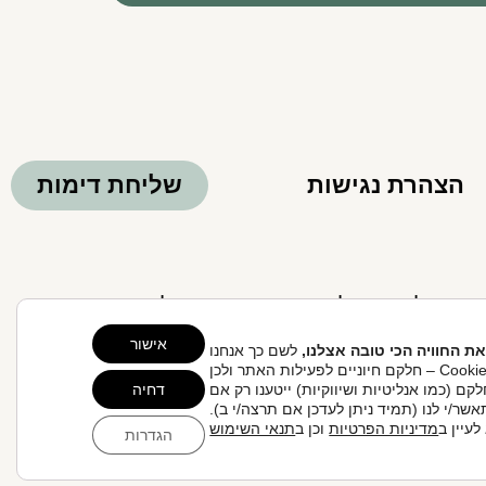
הצהרת נגישות
שליחת דימות
Clo
 אחריות הגולש לקבלת ייעוץ ע"י רופא.
אישור
את החוויה הכי טובה אצלנו,
לשם כך אנחנו
משתמשים בקובצי Cookie – חלקם חיוניים לפעילות האתר ולכן
קם (כמו אנליטיות ושיווקיות) ייטענו רק אם
דחיה
אשר/י לנו (תמיד ניתן לעדכן אם תרצה/י ב).
עיין ב
מדיניות הפרטיות
וכן ב
תנאי השימוש
הגדרות