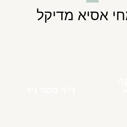
י אסיא מדיקל
ה
ד"ר מסר ניר