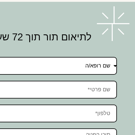
לתיאום תור תוך 72 שעות השאירו פרטים ונחזור אליכם בהקדם