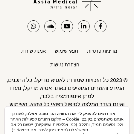
מדיניות פרטיות
תנאי שימוש
אמנת שירות
הצהרת נגישות
© 2023 כל הזכויות שמורות לאסיא מדיקל. כל התכנים,
המידע והעזרים המופיעים באתר אסיא מדיקל, נועדו
למתן אינפורמציה בלבד,
ואינם בגדר המלצה לטיפול רפואי כל שהוא. השימוש
באתר כפוף לתנאי השימוש ואינו מחליף את אחריות
אנו רוצים להעניק לך את החוויה הכי טובה אצלנו,
לשם כך
אנחנו משתמשים בקובצי Cookie – חלקם חיוניים לפעילות האתר
הגולש לקבלת ייעוץ ע"י רופא.
ולכן נטענים תמיד, וחלקם (כמו אנליטיות ושיווקיות) ייטענו רק אם
פיתוח אתר: Skymaster
תאשר/י לנו (תמיד ניתן לעדכן אם תרצה/י ב).