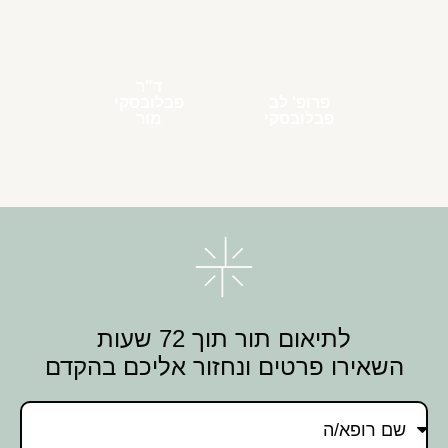
ד"ר
פרופ' לב
פבלובסקי
פבלובסקי
מור
לתיאום תור תוך 72 שעות
השאירו פרטים ונחזור אליכם בהקדם