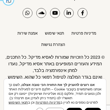
מדיניות פרטיות
תנאי שימוש
אמנת שירות
הצהרת נגישות
© 2023 כל הזכויות שמורות לאסיא מדיקל. כל התכנים,
המידע והעזרים המופיעים באתר אסיא מדיקל, נועדו
למתן אינפורמציה בלבד,
ואינם בגדר המלצה לטיפול רפואי כל שהוא. השימוש
באתר כפוף לתנאי השימוש ואינו מחליף את אחריות
אנו רוצים להעניק לך את החוויה הכי טובה אצלנו,
לשם כך
אנחנו משתמשים בקובצי Cookie – חלקם חיוניים לפעילות האתר
הגולש לקבלת ייעוץ ע"י רופא.
ולכן נטענים תמיד, וחלקם (כמו אנליטיות ושיווקיות) ייטענו רק אם
פיתוח אתר: Skymaster
תאשר/י לנו (תמיד ניתן לעדכן אם תרצה/י ב).
לפרטים נוספים נא לעיין ב
מדיניות הפרטיות
וכן ב
תנאי השימוש