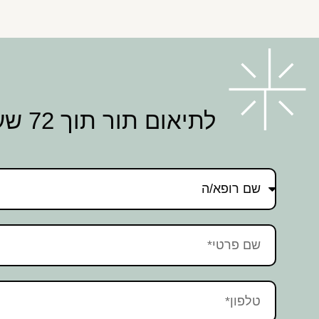
לתיאום תור תוך 72 שעות השאירו פרטים ונחזור אליכם בהקדם