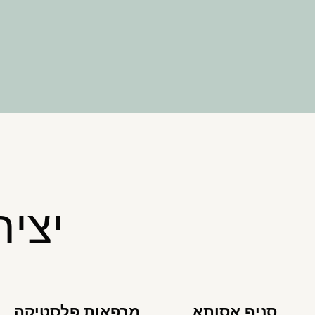
יצי
סניף אסותא
מרפאות פלסטיקה,