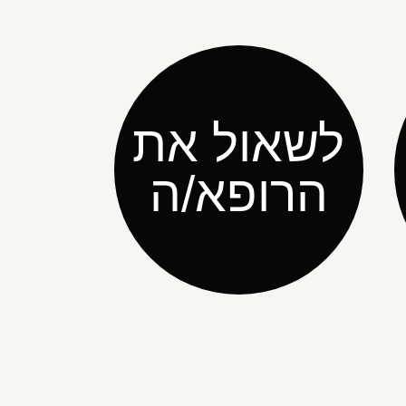
לשאול את
הרופא/ה