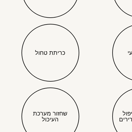
י
כריתת טחול
פול
שחזור מערכת
ירים
העיכול