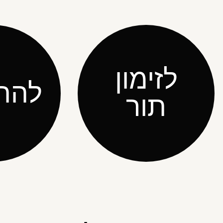
לזימון
להת
תור