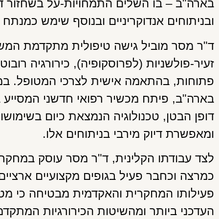
בארה"ב – בו השלים התמחויות-על בשחזור דו
ובניתוחים אנדוקריניים ובנוסף שימש כמנתח ב
ד"ר מסר מוביל גישה טיפולית מתקדמת המש
זעיר-פולשניות (לפרוסקופיה), כירורגיה רובוט
פתוחות, בהתאמה אישית לצרכי המטופל. במ
בארה"ב, פיתח מכשיר רפואי חדשני המסייע ב
דופן הבטן, טכנולוגיה הנמצאת כיום בשימושו
ומאפשרת דיוק מירבי בניתוחים אלו.
לצד עבודתו הקלינית, ד"ר מסר עוסק במחקר
כמרצה וכחבר פעיל בגופים מקצועיים ארציים ו
פעילותו המחקרית והאקדמית מבטיחה כי מטופ
העדכני ביותר ומהשיטות הכירורגיות המתקדמ