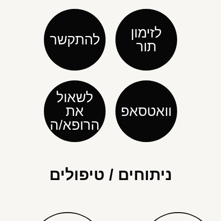
לזימון
להתקשר
תור
לשאול
וואטסאפ
את
הרופא/ה
ניתוחים / טיפולים