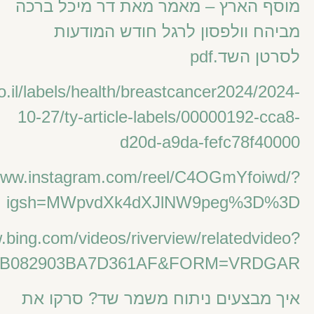
מוסף הארץ – מאמר מאת דר מיכל ברכה
מביהח וולפסון לרגל חודש המודעות
לסרטן השד.pdf
o.il/labels/health/breastcancer2024/2024-
10-27/ty-article-labels/00000192-cca8-
d20d-a9da-fefc78f40000
/www.instagram.com/reel/C4OGmYfoiwd/?
igsh=MWpvdXk4dXJlNW9peg%3D%3D
.bing.com/videos/riverview/relatedvideo?
4B082903BA7D361AF&FORM=VRDGAR
איך מבצעים ניתוח משמר שד? סרקו את