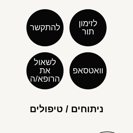
לזימון
להתקשר
תור
לשאול
וואטסאפ
את
הרופא/ה
ניתוחים / טיפולים