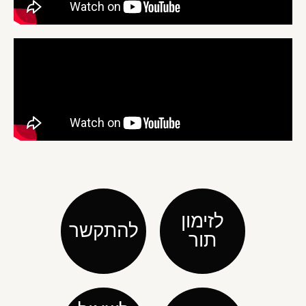
לזימון
להתקשר
תור