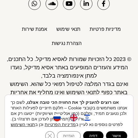
מדיניות פרטיות
תנאי שימוש
אמנת שירות
הצהרת נגישות
© 2023 כל הזכויות שמורות לאסיא מדיקל. כל התכנים,
המידע והעזרים המופיעים באתר אסיא מדיקל, נועדו
למתן אינפורמציה בלבד,
ואינם בגדר המלצה לטיפול רפואי כל שהוא. השימוש
באתר כפוף לתנאי השימוש ואינו מחליף את אחריות
הגולש לקבלת ייעוץ ע"י רופא.
אנו רוצים להעניק לך את החוויה הכי טובה אצלנו,
לשם כך
אנחנו משתמשים בקובצי Cookie – חלקם חיוניים לפעילות האתר
פיתוח אתר: Skymaster
ולכן נטענים תמיד, וחלקם (כמו אנליטיות ושיווקיות) ייטענו רק אם
תאשר/י לנו (תמיד ניתן לעדכן אם תרצה/י ב).
לפרטים נוספים נא לעיין ב
מדיניות הפרטיות
וכן ב
תנאי השימוש
לקביעת תור אונליין
אסיא מדיקל ניהול ואחזקות בע"מ, הברזל 20, 074-705-
ose GDPR Cookie Banner
אישור
דחיה
הגדרות