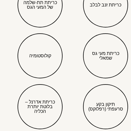
כריתת תת-שלמה
כריתת זנב לבלב
של המעי הגס
כריתת מעי גס
קולוסטומיה
שמאלי
כריתת אדרנל –
תיקון בקע
בלוטת יותרת
סרעפתי (רפלוקס)
הכליה