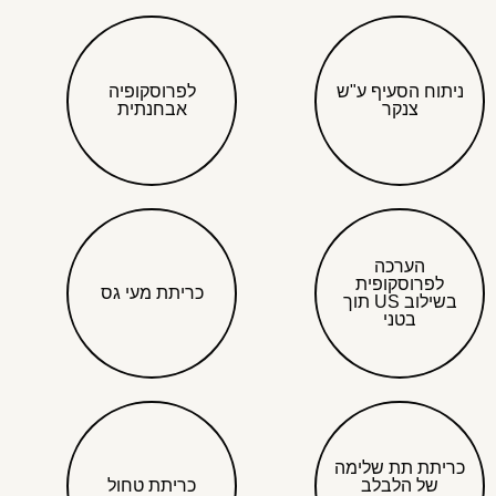
ניתוח הסעיף ע"ש
לפרוסקופיה
צנקר
אבחנתית
הערכה
לפרוסקופית
כריתת מעי גס
בשילוב US תוך
בטני
כריתת תת שלימה
של הלבלב
כריתת טחול