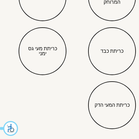
המרוחק
כריתת מעי גס
כריתת כבד
ימני
כריתת המעי הדק