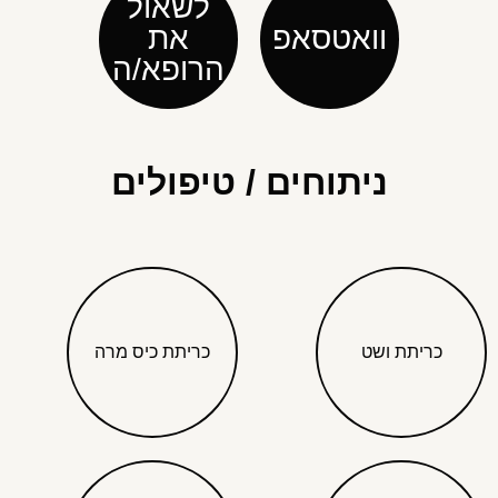
לשאול
וואטסאפ
את
הרופא/ה
ניתוחים / טיפולים
כריתת ושט
כריתת כיס מרה