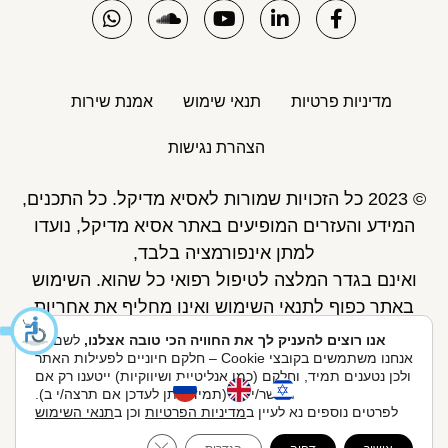
מדיניות פרטיות
תנאי שימוש
אמנת שירות
הצהרת נגישות
© 2023 כל הזכויות שמורות לאסיא מדיקל. כל התכנים,
המידע והעזרים המופיעים באתר אסיא מדיקל, נועדו
למתן אינפורמציה בלבד,
ואינם בגדר המלצה לטיפול רפואי כל שהוא. השימוש
באתר כפוף לתנאי השימוש ואינו מחליף את אחריות
הגולש לקבלת ייעוץ ע"י רופא.
אנו רוצים להעניק לך את החוויה הכי טובה אצלנו,
לשם כך
אנחנו משתמשים בקובצי Cookie – חלקם חיוניים לפעילות האתר
פיתוח אתר: Skymaster
ולכן נטענים תמיד, וחלקם (כמו אנליטיות ושיווקיות) ייטענו רק אם
תאשר/י לנו (תמיד ניתן לעדכן אם תרצה/י ב).
לפרטים נוספים נא לעיין ב
מדיניות הפרטיות
וכן ב
תנאי השימוש
אסיא מדיקל ניהול ואחזקות בע"מ, הברזל 20, 074-705-
ose GDPR Cookie Banner