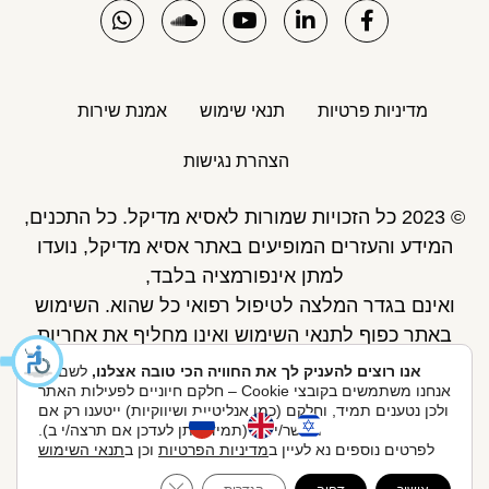
מדיניות פרטיות
תנאי שימוש
אמנת שירות
הצהרת נגישות
© 2023 כל הזכויות שמורות לאסיא מדיקל. כל התכנים,
המידע והעזרים המופיעים באתר אסיא מדיקל, נועדו
למתן אינפורמציה בלבד,
ואינם בגדר המלצה לטיפול רפואי כל שהוא. השימוש
באתר כפוף לתנאי השימוש ואינו מחליף את אחריות
הגולש לקבלת ייעוץ ע"י רופא.
אנו רוצים להעניק לך את החוויה הכי טובה אצלנו,
לשם כך
אנחנו משתמשים בקובצי Cookie – חלקם חיוניים לפעילות האתר
פיתוח אתר: Skymaster
ולכן נטענים תמיד, וחלקם (כמו אנליטיות ושיווקיות) ייטענו רק אם
תאשר/י לנו (תמיד ניתן לעדכן אם תרצה/י ב).
לפרטים נוספים נא לעיין ב
מדיניות הפרטיות
וכן ב
תנאי השימוש
אסיא מדיקל ניהול ואחזקות בע"מ, הברזל 20, 074-705-
ose GDPR Cookie Banner