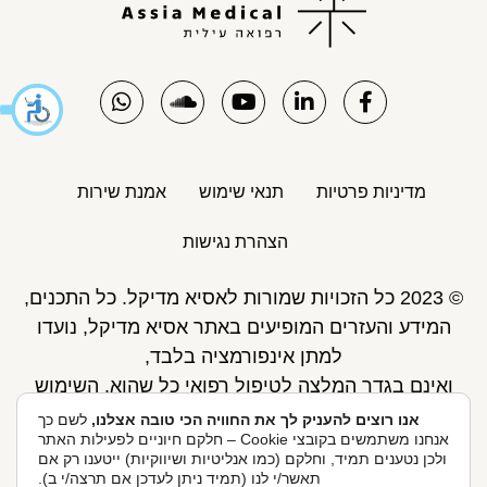
מדיניות פרטיות
תנאי שימוש
אמנת שירות
הצהרת נגישות
© 2023 כל הזכויות שמורות לאסיא מדיקל. כל התכנים,
המידע והעזרים המופיעים באתר אסיא מדיקל, נועדו
למתן אינפורמציה בלבד,
ואינם בגדר המלצה לטיפול רפואי כל שהוא. השימוש
באתר כפוף לתנאי השימוש ואינו מחליף את אחריות
אנו רוצים להעניק לך את החוויה הכי טובה אצלנו,
לשם כך
אנחנו משתמשים בקובצי Cookie – חלקם חיוניים לפעילות האתר
הגולש לקבלת ייעוץ ע"י רופא.
ולכן נטענים תמיד, וחלקם (כמו אנליטיות ושיווקיות) ייטענו רק אם
פיתוח אתר: Skymaster
תאשר/י לנו (תמיד ניתן לעדכן אם תרצה/י ב).