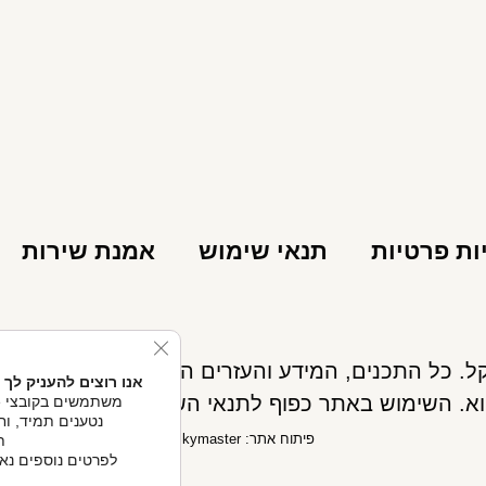
ות פרטיות
תנאי שימוש
אמנת שירות
se GDPR Cookie Banner
אנו רוצים להעניק לך 
א. השימוש באתר כפוף לתנאי השימוש ואינו מחליף את
נטענים תמיד, וחל
פיתוח אתר: Skymaster
ת
לפרטים נוספים נא ל