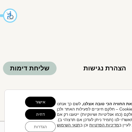
הצהרת נגישות
שליחת דימות
Clo
אישור
את החוויה הכי טובה אצלנו,
לשם כך אנחנו
 אחריות הגולש לקבלת ייעוץ ע"י רופא.
משתמשים בקובצי Cookie – חלקם חיוניים לפעילות האתר ולכן
קם (כמו אנליטיות ושיווקיות) ייטענו רק אם
דחיה
אשר/י לנו (תמיד ניתן לעדכן אם תרצה/י ב).
עיין ב
מדיניות הפרטיות
וכן ב
תנאי השימוש
הגדרות