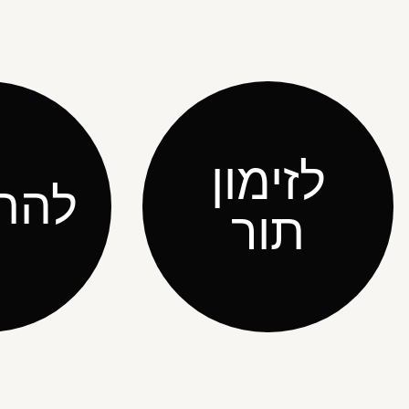
לזימון
להת
תור