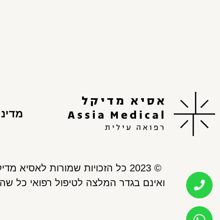
מדיני
© 2023 כל הזכויות שמורות לאסיא מדיקל. כל התכנים, המידע והעזרים המופיעים באתר אסיא מדיקל, נועדו למתן אינפורמציה בלבד,
ואינם בגדר המלצה לטיפול רפואי כל שהו