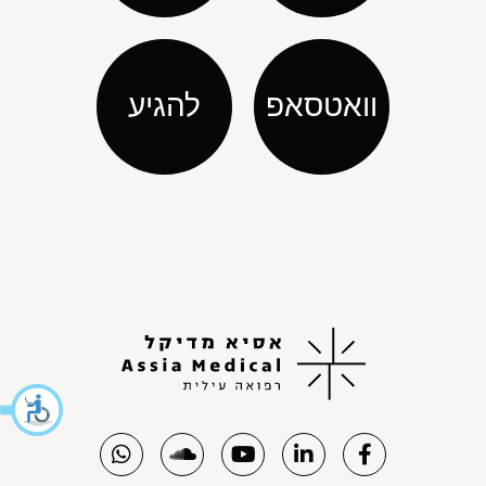
וואטסאפ
להגיע