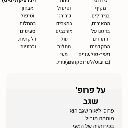
כירורגי
ניהול
דיברטיקוליטיס)
מקיף
וטיפול
אבחון
בגידולים
כירורגי
וטיפול
ממאירים,
במצבים
במחלות
בדגש על
מורכבים
סעיפים
ניתוחים
של
דלקתיות
מתקדמים
מחלות
וכרוניות.
וזעיר-פולשניים
מעי
(ברובוט/לפרוסקופיה).
כרוניות.
על פרופ'
שגב
פרופ' ליאור שגב הוא
מומחה מוביל
בכירורגיה של המעי