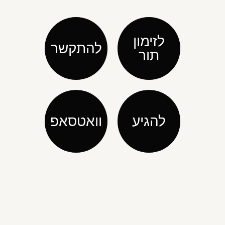
לזימון
להתקשר
תור
להגיע
וואטסאפ