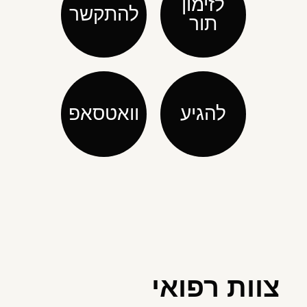
לזימון
להתקשר
תור
להגיע
וואטסאפ
צוות רפואי