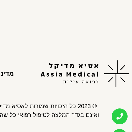
מדיני
© 2023 כל הזכויות שמורות לאסיא מדיקל. כל התכנים, המידע והעזרים המופיעים באתר אסיא מדיקל, נועדו למתן אינפורמציה בלבד,
ואינם בגדר המלצה לטיפול רפואי כל שהו