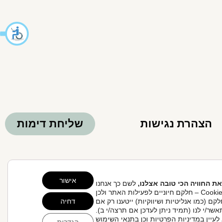
הצהרת נגישות
שליחת דימות
Clo
אישור
את החוויה הכי טובה אצלנו,
לשם כך אנחנו
 אחריות הגולש לקבלת ייעוץ ע"י רופא.
משתמשים בקובצי Cookie – חלקם חיוניים לפעילות האתר ולכן
קם (כמו אנליטיות ושיווקיות) ייטענו רק אם
דחיה
אשר/י לנו (תמיד ניתן לעדכן אם תרצה/י ב).
עיין ב
מדיניות הפרטיות
וכן ב
תנאי השימוש