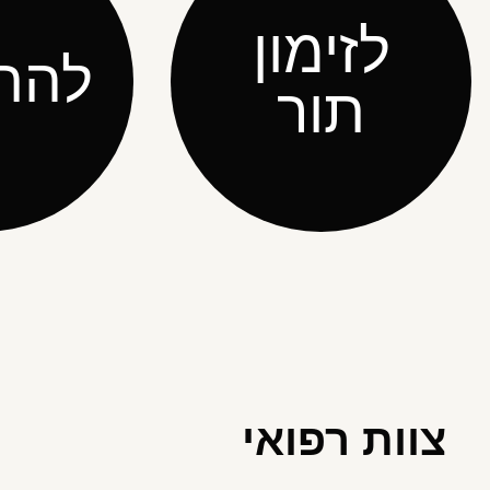
לזימון
להת
תור
צוות רפואי