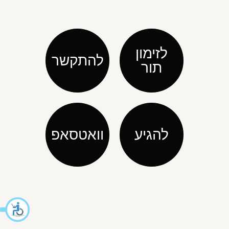
לזימון
להתקשר
תור
להגיע
וואטסאפ