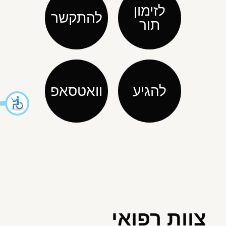
לזימון
להתקשר
תור
להגיע
וואטסאפ
צוות רפואי