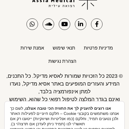
מדיניות פרטיות
תנאי שימוש
אמנת שירות
הצהרת נגישות
© 2023 כל הזכויות שמורות לאסיא מדיקל. כל התכנים,
המידע והעזרים המופיעים באתר אסיא מדיקל, נועדו
למתן אינפורמציה בלבד,
ואינם בגדר המלצה לטיפול רפואי כל שהוא. השימוש
באתר כפוף לתנאי השימוש ואינו מחליף את אחריות
אנו רוצים להעניק לך את החוויה הכי טובה אצלנו,
לשם כך
אנחנו משתמשים בקובצי Cookie – חלקם חיוניים לפעילות האתר
הגולש לקבלת ייעוץ ע"י רופא.
ולכן נטענים תמיד, וחלקם (כמו אנליטיות ושיווקיות) ייטענו רק אם
פיתוח אתר: Skymaster
תאשר/י לנו (תמיד ניתן לעדכן אם תרצה/י ב).