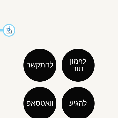
לזימון
להתקשר
תור
להגיע
וואטסאפ