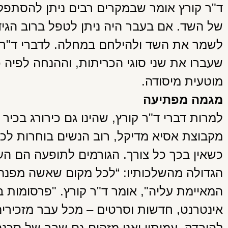
ד"ר קורץ אומר שבמקרים רבים ניתן להסתפק 
של השד. אם בעבר היה ניתן לטפל ברוב הגי
לשמר את השד ולהילחם במחלה. לדברי ד"ר קו
שעברו את שני סוגי הכריתות, וההנחה לפיה
מוטעית מיסודה.
מגמה מפתיעה
למרות דברי ד"ר קורץ, שהינו גם כירורג בכיר
מקבוצת אסיא מדיקל, רוב הנשים בוחרות לכ
כשאין בכך כל צורך. הגורמים לתופעה הם ה
הגדולה מהשלכותיו: “לכל מקום שאשה מפנ
המאיימת עליה", אומר ד"ר קורץ. "פרסומות בר
אינטרנט, חדשות וסרטים – מכל עבר מזכירי
להיבדק. עמיתיי ואני מזהים גם שבב של סכנה