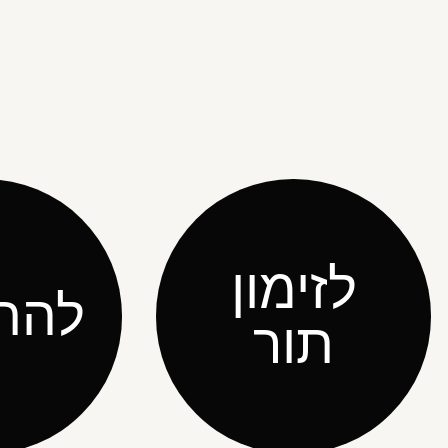
לזימון
להת
תור