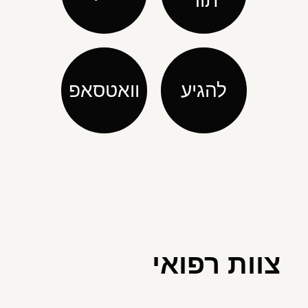
תור
להגיע
וואטסאפ
צוות רפואי