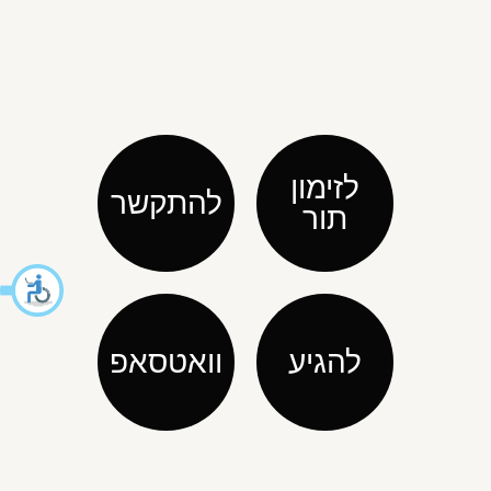
לזימון
להתקשר
תור
להגיע
וואטסאפ