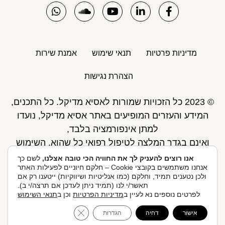
מדיניות פרטיות
תנאי שימוש
אמנת שירות
הצהרת נגישות
© 2023 כל הזכויות שמורות לאסיא מדיקל. כל התכנים,
המידע והעזרים המופיעים באתר אסיא מדיקל, נועדו
למתן אינפורמציה בלבד,
ואינם בגדר המלצה לטיפול רפואי כל שהוא. השימוש
באתר כפוף לתנאי השימוש ואינו מחליף את אחריות
אנו רוצים להעניק לך את החוויה הכי טובה אצלנו,
לשם כך
אנחנו משתמשים בקובצי Cookie – חלקם חיוניים לפעילות האתר
הגולש לקבלת ייעוץ ע"י רופא.
ולכן נטענים תמיד, וחלקם (כמו אנליטיות ושיווקיות) ייטענו רק אם
פיתוח אתר: Skymaster
תאשר/י לנו (תמיד ניתן לעדכן אם תרצה/י ב).
לפרטים נוספים נא לעיין ב
מדיניות הפרטיות
וכן ב
תנאי השימוש
אסיא מדיקל ניהול ואחזקות בע"מ, הברזל 20, 074-705-
לקביעת תור אונליין
ose GDPR Cookie Banner
אישור
דחיה
הגדרות