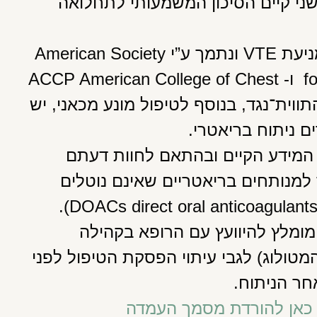
ד שני קיים הסיכון המשמעותי לתחלואה
המידע הקיים מצביע על צורך במתן טיפול למניעת VTE ונתמך ע”י American Society
for Metabolic ASMBS and Bariatric Surgery ו- ACCP American College of Chest
דר התווית־נגד, בנוסף לטיפול מונע מכאני, יש
ם ניתוח בריאטרי.
המידע הקיים ובהתאם לחוות דעתם
למנותחים בריאטריים שאינם נוטלים
טיפול אנטיקואגולנטי קבוע (למשל קומדין או DOACs direct oral anticoagulants).
מומלץ להיוועץ עם הרופא בקהילה
המטולוג) לגבי עיתוי הפסקת הטיפול לפני
חר הניתוח.