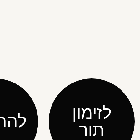
לזימון
להת
תור