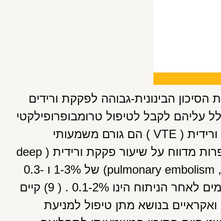
הסיכון הבינונית-גבוהה לפקקת ורידים
Venous Thromb). ולכן ככלל עליהם לקבל לטיפול טרומבופרופילקטי
בצמוד לניתוח בריאטרי ( 1-7 ). אירועי פקקת ורידית ( VTE ) הם גורם משמעותי
לתחלואה ותמותה אחרי ניתוח בריאטרי. בספרות מדווח על שיעור פקקת ורידית ( deep
vein thrombosis ,DVT ) ותסחיף ריאתי (pulmonary embolism ,PE) של 1-3% ו 0.3-
2%- , בהתאמה. ( 8) שיעור התמותה ב 30- ימים לאחר הניתוח הינו 0.1-2% . ( 9) קיים
ואקראיים בנושא מתן טיפול למניעת