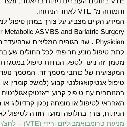
VTE בחולים העוברים ניתוח בריאטרי, ומצ
ותמותה מ־ VTE לאחר הניתוח.
Physician . שני הגופים ממליצים שבהיע
לתת טיפול מונע תרופתי לכל החולים שעוברי
מסמך זה נועד לספק הנחיות טיפול במסגרת 
המקצועית של כותבי מסמך זה. המסמך נועד 
במנותחים עם טיפול קבוע באנטיקואגולנטים 
האחראי לטיפול או מומחה (כגון קרדיולוג או 
הניתוח, צורך בחלופה ומועד חזרה לטיפול לא
מניעת טרומבואמבוליזם ורידי (VTE) – לחצ/י כאן להורדת מסמך העמדה