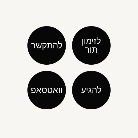
לזימון
להתקשר
תור
להגיע
וואטסאפ