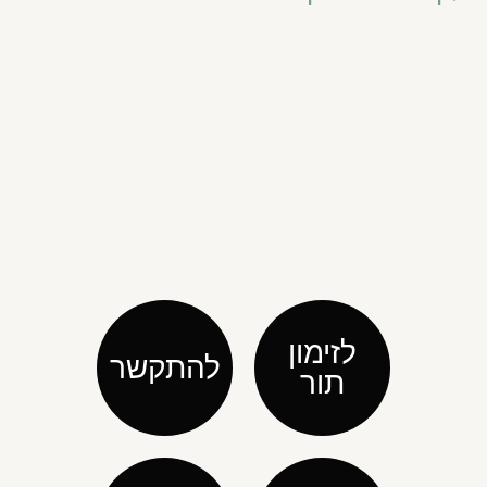
לזימון
להתקשר
תור