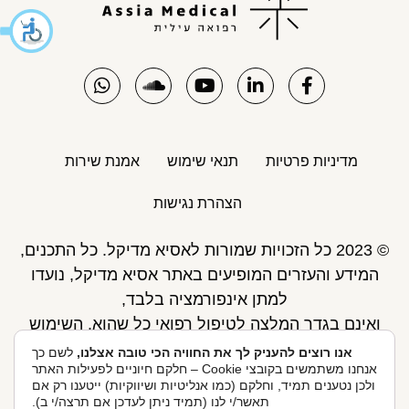
מדיניות פרטיות
תנאי שימוש
אמנת שירות
הצהרת נגישות
© 2023 כל הזכויות שמורות לאסיא מדיקל. כל התכנים,
המידע והעזרים המופיעים באתר אסיא מדיקל, נועדו
למתן אינפורמציה בלבד,
ואינם בגדר המלצה לטיפול רפואי כל שהוא. השימוש
באתר כפוף לתנאי השימוש ואינו מחליף את אחריות
אנו רוצים להעניק לך את החוויה הכי טובה אצלנו,
לשם כך
אנחנו משתמשים בקובצי Cookie – חלקם חיוניים לפעילות האתר
הגולש לקבלת ייעוץ ע"י רופא.
ולכן נטענים תמיד, וחלקם (כמו אנליטיות ושיווקיות) ייטענו רק אם
פיתוח אתר: Skymaster
תאשר/י לנו (תמיד ניתן לעדכן אם תרצה/י ב).