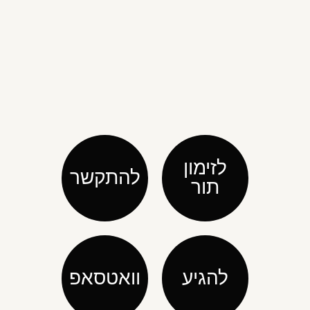
לזימון
להתקשר
תור
להגיע
וואטסאפ