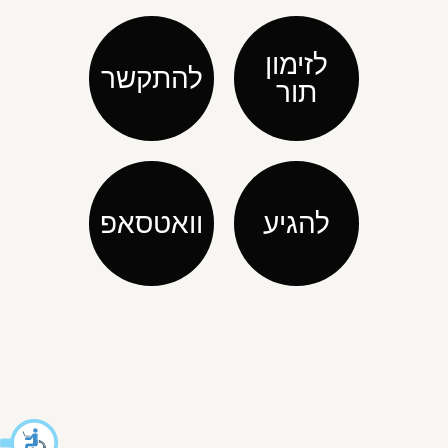
לזימון
להתקשר
תור
להגיע
וואטסאפ