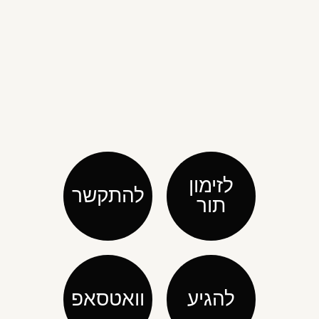
לזימון
להתקשר
תור
להגיע
וואטסאפ