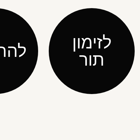
לזימון
להת
תור