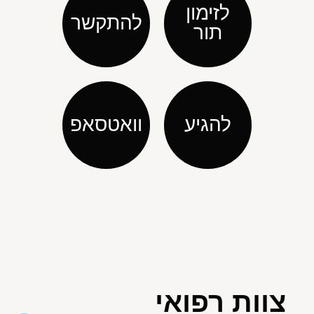
לזימון
להתקשר
תור
להגיע
וואטסאפ
צוות רפואי