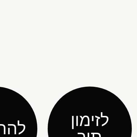
לזימון
להת
תור