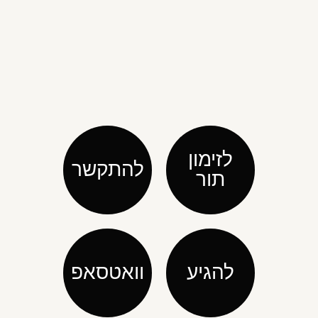
לזימון
להתקשר
תור
להגיע
וואטסאפ