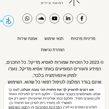
מדיניות פרטיות
תנאי שימוש
אמנת שירות
הצהרת נגישות
© 2023 כל הזכויות שמורות לאסיא מדיקל. כל התכנים,
המידע והעזרים המופיעים באתר אסיא מדיקל, נועדו
למתן אינפורמציה בלבד,
ואינם בגדר המלצה לטיפול רפואי כל שהוא. השימוש
באתר כפוף לתנאי השימוש ואינו מחליף את אחריות
אנו רוצים להעניק לך את החוויה הכי טובה אצלנו,
לשם כך
אנחנו משתמשים בקובצי Cookie – חלקם חיוניים לפעילות האתר
הגולש לקבלת ייעוץ ע"י רופא.
ולכן נטענים תמיד, וחלקם (כמו אנליטיות ושיווקיות) ייטענו רק אם
פיתוח אתר: Skymaster
תאשר/י לנו (תמיד ניתן לעדכן אם תרצה/י ב).
לפרטים נוספים נא לעיין ב
מדיניות הפרטיות
וכן ב
תנאי השימוש