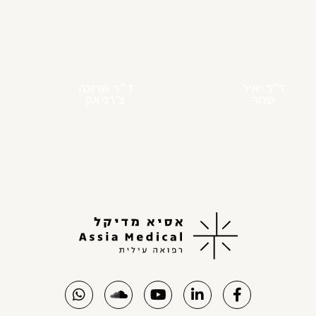
ד"ר יאיר
ד״ר שרונה
שחר
צ'רניאק