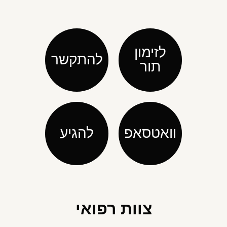
לזימון
להתקשר
תור
וואטסאפ
להגיע
צוות רפואי