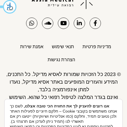
מדיניות פרטיות
תנאי שימוש
אמנת שירות
הצהרת נגישות
© 2023 כל הזכויות שמורות לאסיא מדיקל. כל התכנים,
המידע והעזרים המופיעים באתר אסיא מדיקל, נועדו
למתן אינפורמציה בלבד,
ואינם בגדר המלצה לטיפול רפואי כל שהוא. השימוש
באתר כפוף לתנאי השימוש ואינו מחליף את אחריות
אנו רוצים להעניק לך את החוויה הכי טובה אצלנו,
לשם כך
אנחנו משתמשים בקובצי Cookie – חלקם חיוניים לפעילות האתר
הגולש לקבלת ייעוץ ע"י רופא.
ולכן נטענים תמיד, וחלקם (כמו אנליטיות ושיווקיות) ייטענו רק אם
פיתוח אתר: Skymaster
תאשר/י לנו (תמיד ניתן לעדכן אם תרצה/י ב).
לפרטים נוספים נא לעיין ב
מדיניות הפרטיות
וכן ב
תנאי השימוש