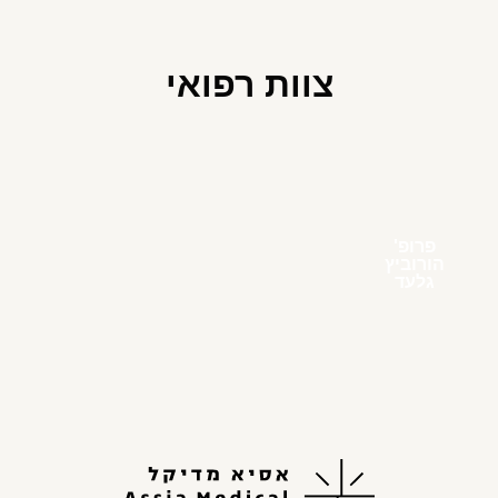
צוות רפואי
פרופ'
הורוביץ
גלעד