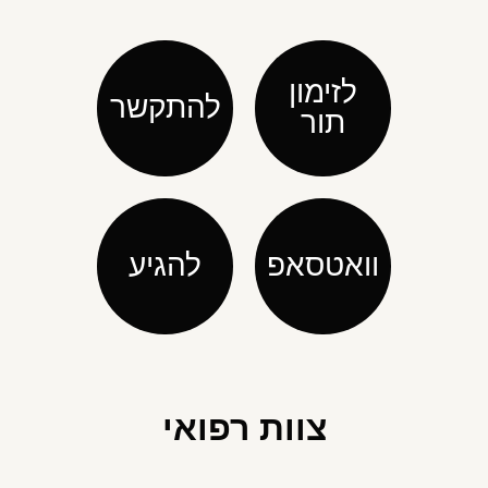
לזימון
להתקשר
תור
וואטסאפ
להגיע
צוות רפואי