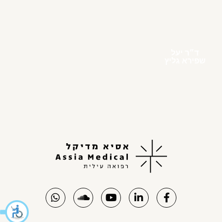
ד״ר יעל
שפירא גליץ