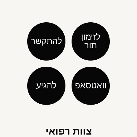
לזימון
להתקשר
תור
וואטסאפ
להגיע
צוות רפואי