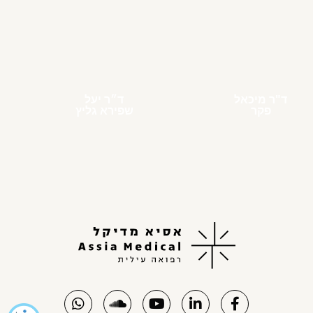
ד"ר מיכאל
ד״ר יעל
פקר
שפירא גליץ