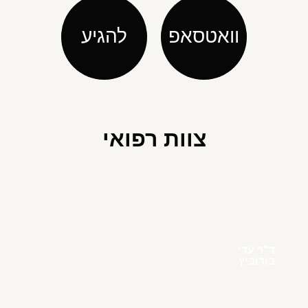
וואטסאפ
להגיע
צוות רפואי
ד"ר עדי
בורוביץ