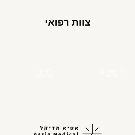
צוות רפואי
ד"ר יוחאי בר
ד"ר עדי
שביט
בורוביץ