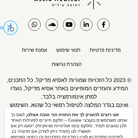
מדיניות פרטיות
תנאי שימוש
אמנת שירות
הצהרת נגישות
© 2023 כל הזכויות שמורות לאסיא מדיקל. כל התכנים,
המידע והעזרים המופיעים באתר אסיא מדיקל, נועדו
למתן אינפורמציה בלבד,
ואינם בגדר המלצה לטיפול רפואי כל שהוא. השימוש
באתר כפוף לתנאי השימוש ואינו מחליף את אחריות
אנו רוצים להעניק לך את החוויה הכי טובה אצלנו,
לשם כך
אנחנו משתמשים בקובצי Cookie – חלקם חיוניים לפעילות האתר
הגולש לקבלת ייעוץ ע"י רופא.
ולכן נטענים תמיד, וחלקם (כמו אנליטיות ושיווקיות) ייטענו רק אם
פיתוח אתר: Skymaster
תאשר/י לנו (תמיד ניתן לעדכן אם תרצה/י ב).
לפרטים נוספים נא לעיין ב
מדיניות הפרטיות
וכן ב
תנאי השימוש