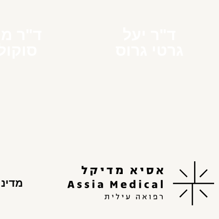
ד"ר יעל
ד"ר מי
גרטי גרוס
סוקול
מדיני