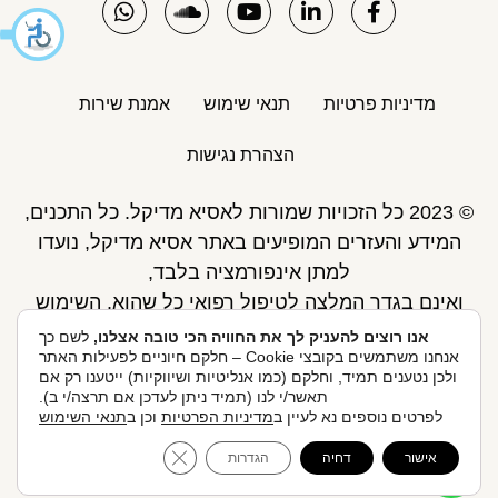
מדיניות פרטיות
תנאי שימוש
אמנת שירות
הצהרת נגישות
© 2023 כל הזכויות שמורות לאסיא מדיקל. כל התכנים,
המידע והעזרים המופיעים באתר אסיא מדיקל, נועדו
למתן אינפורמציה בלבד,
ואינם בגדר המלצה לטיפול רפואי כל שהוא. השימוש
באתר כפוף לתנאי השימוש ואינו מחליף את אחריות
אנו רוצים להעניק לך את החוויה הכי טובה אצלנו,
לשם כך
אנחנו משתמשים בקובצי Cookie – חלקם חיוניים לפעילות האתר
הגולש לקבלת ייעוץ ע"י רופא.
ולכן נטענים תמיד, וחלקם (כמו אנליטיות ושיווקיות) ייטענו רק אם
פיתוח אתר: Skymaster
תאשר/י לנו (תמיד ניתן לעדכן אם תרצה/י ב).
לפרטים נוספים נא לעיין ב
מדיניות הפרטיות
וכן ב
תנאי השימוש
אסיא מדיקל ניהול ואחזקות בע"מ, הברזל 20, 074-705-
לקביעת תור אונליין
ose GDPR Cookie Banner
אישור
דחיה
הגדרות
0130.