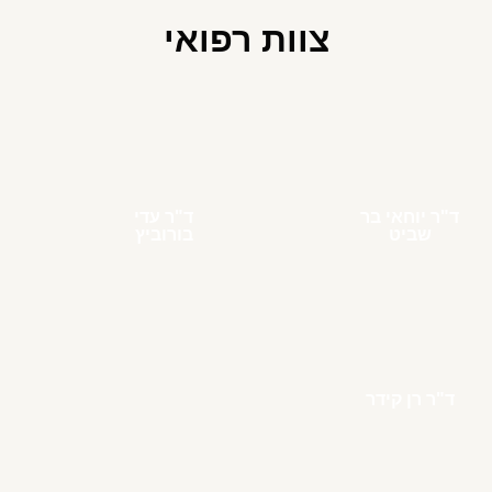
צוות רפואי
ד"ר יוחאי בר
ד"ר עדי
שביט
בורוביץ
ד"ר רן קידר