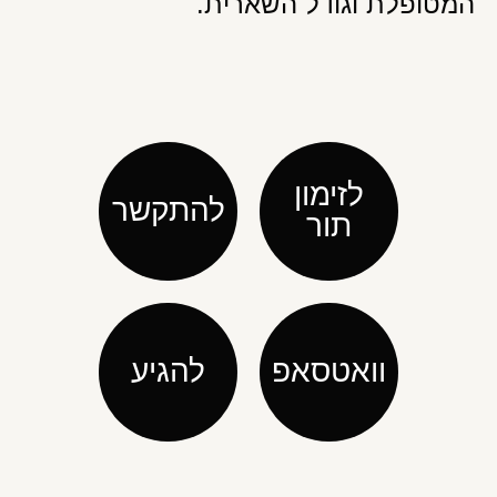
המטופלת וגודל השארית.
לזימון
להתקשר
תור
וואטסאפ
להגיע