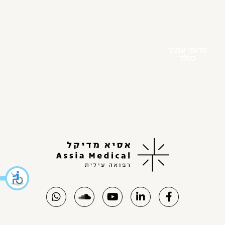
פרופ' עמיר
סולד