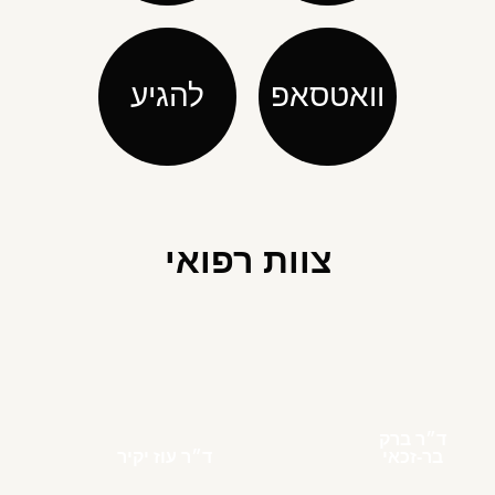
וואטסאפ
להגיע
צוות רפואי
ד״ר ברק
בר-זכאי
ד״ר עוז יקיר