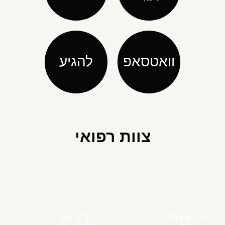
וואטסאפ
להגיע
צוות רפואי
ד"ר מיכאל
ד״ר יעל