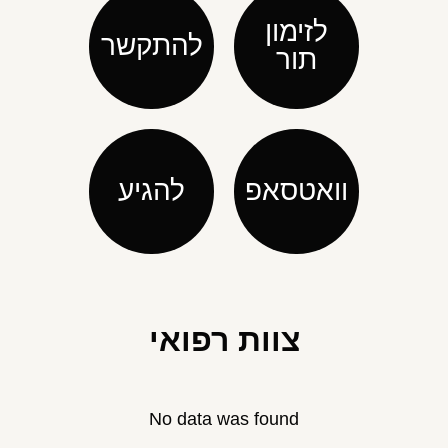
לזימון
להתקשר
תור
וואטסאפ
להגיע
צוות רפואי
No data was found