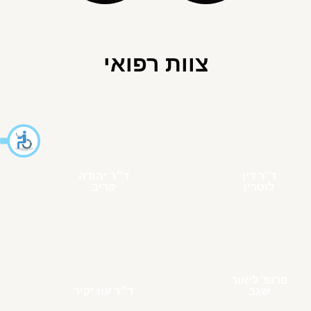
צוות רפואי
ד"ר דין
ד״ר יהודה
לוטרין
קריב
פרופ' ליאור
שגב
ד״ר עוז יקיר