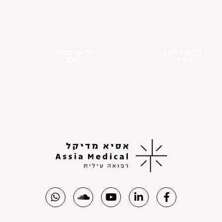
ד״ר עמיר בן
פרופ' עמיר
יהודה
סולד