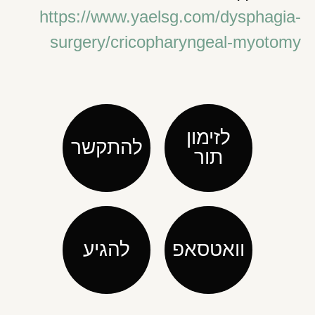
https://www.yaelsg.com/dysphagia-
surgery/cricopharyngeal-myotomy
לזימון
להתקשר
תור
וואטסאפ
להגיע