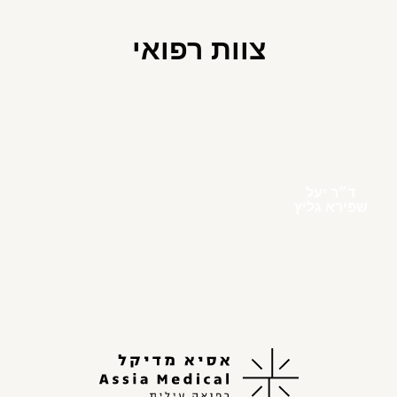
צוות רפואי
ד״ר יעל
שפירא גליץ