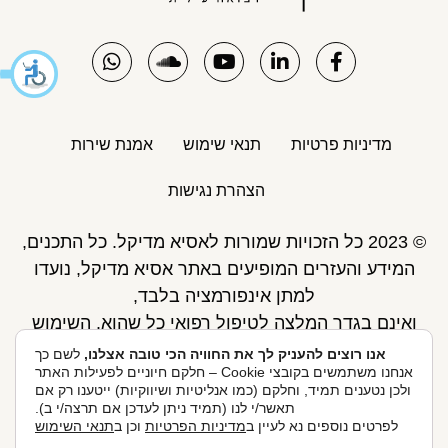
מדיניות פרטיות
תנאי שימוש
אמנת שירות
הצהרת נגישות
© 2023 כל הזכויות שמורות לאסיא מדיקל. כל התכנים,
המידע והעזרים המופיעים באתר אסיא מדיקל, נועדו
למתן אינפורמציה בלבד,
ואינם בגדר המלצה לטיפול רפואי כל שהוא. השימוש
באתר כפוף לתנאי השימוש ואינו מחליף את אחריות
אנו רוצים להעניק לך את החוויה הכי טובה אצלנו,
לשם כך
אנחנו משתמשים בקובצי Cookie – חלקם חיוניים לפעילות האתר
הגולש לקבלת ייעוץ ע"י רופא.
ולכן נטענים תמיד, וחלקם (כמו אנליטיות ושיווקיות) ייטענו רק אם
פיתוח אתר: Skymaster
תאשר/י לנו (תמיד ניתן לעדכן אם תרצה/י ב).
לפרטים נוספים נא לעיין ב
מדיניות הפרטיות
וכן ב
תנאי השימוש